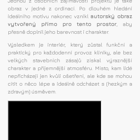
Jednou z osobních zajímavostí projektu je také
obraz v jedné z ordinací. Po dlouhém hledání
ideálního motivu nakonec vznikl
autorský obraz
vytvořený přímo pro tento prostor
, aby
přesně doplnil jeho barevnost i charakter.
Výsledkem je interiér, který zůstal funkční a
praktický pro každodenní provoz kliniky, ale bez
velkých stavebních zásajů získal výraznější
charakter a příjemnější atmosféru. Místo, kam lidé
nepřicházejí jen kvůli ošetření, ale kde se mohou
cítit o něco lépe a ideálně odcházet s (hezkým a
zdravým) úsměvem.