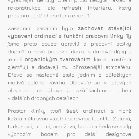
výraznější identity. Cílem proto nebyla nákladná
rekonstrukce, ale
refresh interiéru
, který
prostoru dodá charakter a energii.
Zásadním zadáním bylo
zachovat stávající
vybavení ordinací a funkční pracovní linky
. Ty
jsme proto pouze upravili a pracovní stolky
doplnili o nové pracovní desky z dubové dýhy s
jemně
organickým tvarováním
, které prostředí
zjemňují a dodávají mu přirozenější atmosféru.
Dřevo se následně stalo jedním z důležitých
motivů celého návrhu. Objevuje se v laťových
obkladech, na dýhovaných skříňkách na chodbě i
v dalších drobných detailech.
Prostor kliniky tvoří
šest ordinací
, z nichž
každá měla svou vlastní barevnou identitu. Zelená,
tyrkysová, modrá, oranžová, bordó a šedá se staly
výchozím bodem pro další designové