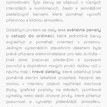
rozhodování. Tyto barvy se objevují v různých
intenzitách a kombinacích, často s jemnějšími
pastelovými barvami, které pomáhají vytvořit
příjemnou a klidnou atmosféru.
Důležitým prvkem se staly také
světelné panely
u vstupů do ordinací
, které jednotlivé barvy
zvýrazňují a pomáhají orientaci v prostoru.
Jediným výraznějším stavebním zásahem byla
právě příprava elektroinstalace pro tato svítidla –
jinak jsme pracovali především s úpravami
povrchů a doplněním nových prvků. Velkou roli v
návrhu hrají i
hravé detaily
, které odlehčují jinak
poměrně sterilní lékařské prostředí. Pacienti tak
mohou v interiéru objevit například mechové
šipky, grafické popisky na stěnách, puntíkové
výmalby nebo další drobné prvky, které přitahují
pozornost a vytvářejí přátelštější atmosféru.