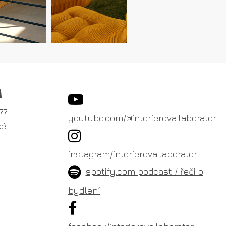
A
77
youtube.com/@interierova.laborator
ké
instagram/interierova.laborator
spotify.com podcast / řeči o
bydlení