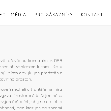
EO | MÉDIA
PRO ZÁKAZNÍKY
KONTAKT
tavěl dřevěnou konstrukci z OSB
ancelář. Vzhledem k tomu, že v
uchý. Místo obvyklých předstěn a
covního prostoru.
oveň nechali u truhláře na míru
výzva. Prostor má totiž jen něco
ových řešeních, aby se do téhle
robnosti, bez kterých se zázemí