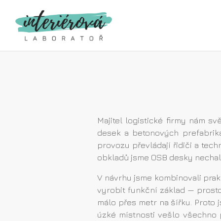
Majitel logistické firmy nám s
desek a betonových prefabriká
provozu převládají řidiči a tec
obkladů jsme OSB desky nechali 
V návrhu jsme kombinovali prak
vyrobit funkční základ — prosto
málo přes metr na šířku. Proto
úzké místnosti vešlo všechno p