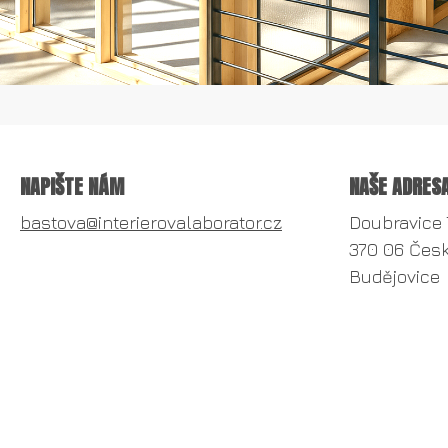
NAPIŠTE NÁM
NAŠE ADRES
bastova@interierovalaborator.cz
Doubravice 
370 06 Čes
Budějovice