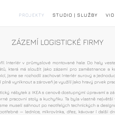
PROJEKTY
STUDIO | SLUŽBY
VID
ZÁZEMÍ LOGISTICKÉ FIRMY
věřil interiér v průmyslové montované hale. Do haly ves
tů, která má sloužit jako zázemí pro zaměstnance a k
hnici, jsme se rozhodli zachovat interiér surový a jednod
plně vyniknout a zároveň je využili jako hravý prvek pra
tický nábytek z IKEA s cenově dostupnými úpravami a zár
rné pracovní stoly a kuchyňku. Ta byla vlastně největší 
 jsme museli sáhnout po neotřelých technických a design
otřebné — lednice, mikrovlnka, dřez, kávovar i další d