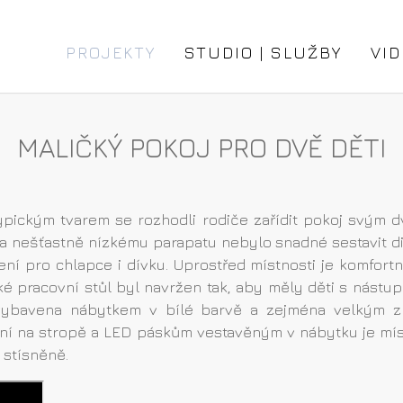
PROJEKTY
STUDIO | SLUŽBY
VID
MALIČKÝ POKOJ PRO DVĚ DĚTI
typickým tvarem se rozhodli rodiče zařídit pokoj svým
a nešťastně nízkému parapatu nebylo snadné sestavit dis
í pro chlapce i dívku. Uprostřed místnosti je komfortn
ké pracovní stůl byl navržen tak, aby měly děti s nástu
vybavena nábytkem v bílé barvě a zejména velkým zr
lení na stropě a LED páskům vestavěným v nábytku je mí
 stísněně.