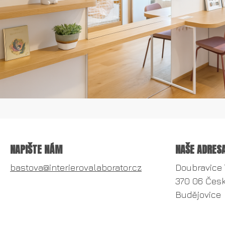
NAPIŠTE NÁM
NAŠE ADRES
bastova@interierovalaborator.cz
Doubravice 
370 06 Čes
Budějovice