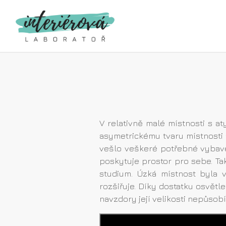
V relativně malé místnosti s a
asymetrickému tvaru místnosti 
vešlo veškeré potřebné vybaven
poskytuje prostor pro sebe. Ta
studium. Úzká místnost byla 
rozšiřuje. Díky dostatku osvět
navzdory její velikosti nepůsobí