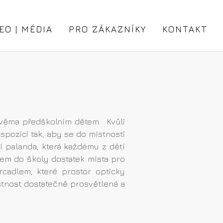
EO | MÉDIA
PRO ZÁKAZNÍKY
KONTAKT
 dvěma předškolním dětem. Kvůli
pozici tak, aby se do místnosti
í palanda, která každému z dětí
pem do školy dostatek místa pro
cadlem, které prostor opticky
stnost dostatečně prosvětlená a