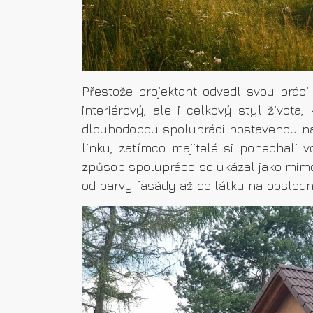
Přestože projektant odvedl svou práci
interiérový, ale i celkový styl život
dlouhodobou spolupráci postavenou na
linku, zatímco majitelé si ponechali 
způsob spolupráce se ukázal jako mimoř
od barvy fasády až po látku na posledn