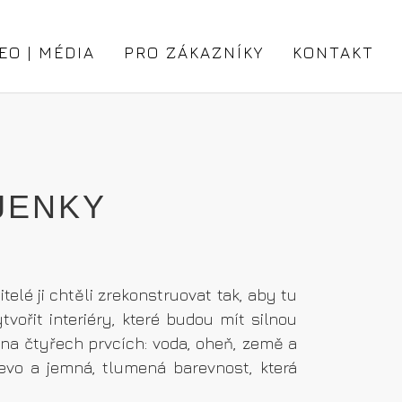
EO | MÉDIA
PRO ZÁKAZNÍKY
KONTAKT
JENKY
lé ji chtěli zrekonstruovat tak, aby tu
vořit interiéry, které budou mít silnou
ojí na čtyřech prvcích: voda, oheň, země a
řevo a jemná, tlumená barevnost, která