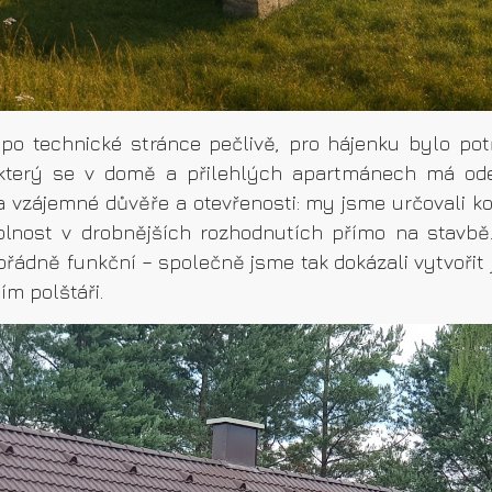
 po technické stránce pečlivě, pro hájenku bylo po
a, který se v domě a přilehlých apartmánech má odeh
 vzájemné důvěře a otevřenosti: my jsme určovali ko
volnost v drobnějších rozhodnutích přímo na stavbě
ádně funkční – společně jsme tak dokázali vytvořit 
ím polštáři.