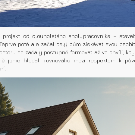
projekt od dlouholetého spolupracovníka – staveb
Teprve poté ale začal celý dům získávat svou osobito
rostoru se začaly postupně formovat až ve chvíli, kdy
lečně jsme hledali rovnováhu mezi respektem k pů
ní.