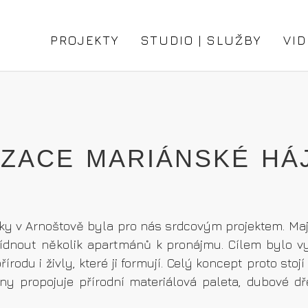
PROJEKTY
STUDIO | SLUŽBY
VID
IZACE MARIÁNSKÉ HÁ
v Arnoštově byla pro nás srdcovým projektem. Majite
ídnout několik apartmánů k pronájmu. Cílem bylo vyt
řírodu i živly, které ji formují. Celý koncept proto st
hny propojuje přírodní materiálová paleta, dubové d