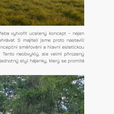
třeba vytvořit ucelený koncept – nejen
rávat. S majiteli jsme proto nastavili
ncepční směřování a hlavní estetickou
. Tento neobvyklý, ale velmi přirozený
jednotný styl hájenky, který se promítá