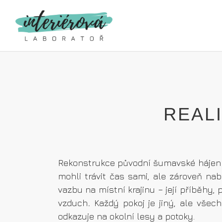
REAL
Rekonstrukce původní šumavské hájenky 
mohli trávit čas sami, ale zároveň nab
vazbu na místní krajinu – její příběhy, p
vzduch
.
Každý pokoj je jiný, ale všec
odkazuje na okolní lesy a potoky.