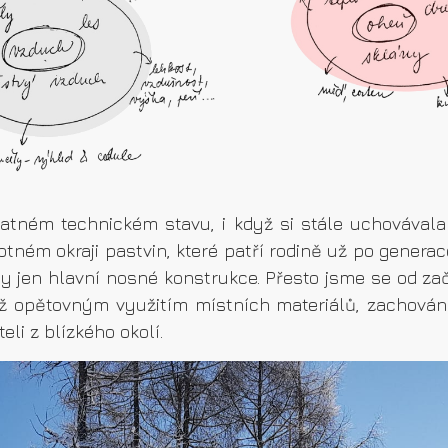
atném technickém stavu, i když si stále uchovávala
ném okraji pastvin, které patří rodině už po generac
y jen hlavní nosné konstrukce. Přesto jsme se od za
už opětovným využitím místních materiálů, zachován
li z blízkého okolí.